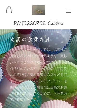
PATISSERIE Chalon
当店の運営方針
パティスリーシャロンでは、お客様に
何度もご来店いただけるような、楽し
いショッピング体験をお届けしようと
取り組んでいます。そのため、当店で
はお買い物に関わる運営方針などをご
確認いただくためにストアポリシーを
設けております。お客様に最高のお買
い物をしていただくために、下記を必
ずご確認ください。